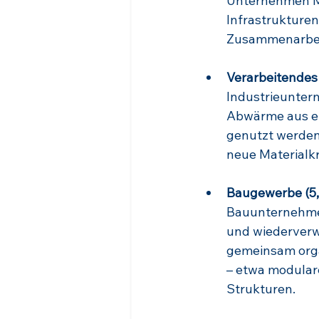
Unternehmen Ma
Infrastrukturen
Zusammenarbei
Verarbeitendes
Industrieunter
Abwärme aus ei
genutzt werden
neue Materialkr
Baugewerbe (5,
Bauunternehmen
und wiederverw
gemeinsam orga
– etwa modular
Strukturen.