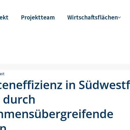
ekt
Projektteam
Wirtschaftsflächen
eit
eneffizienz in Südwestf
 durch
hmensübergreifende
en