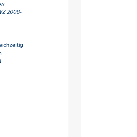
er 
WZ 2008-
ichzeitig 
n 
d 
 