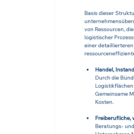
Basis dieser Strukt
unternehmensübergr
von Ressourcen, di
logistischer Prozes
einer detaillierter
ressourceneffiziente
Handel, Instan
Durch die Bünd
Logistikflächen
Gemeinsame Meh
Kosten.
Freiberufliche,
Beratungs- und 