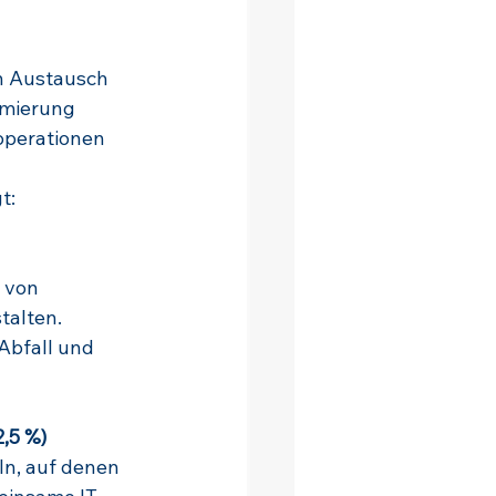
n Austausch 
imierung 
operationen 
t:
 von 
talten. 
bfall und 
2,5 %)
n, auf denen 