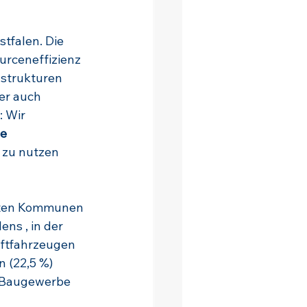
tfalen. Die 
urceneffizienz 
nstrukturen 
er auch 
 Wir 
e 
 zu nutzen 
igten Kommunen 
ns , in der 
ftfahrzeugen 
 (22,5 %) 
s Baugewerbe 