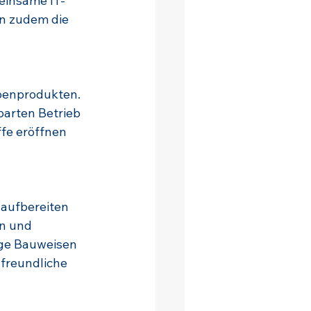
einsame IT-
n zudem die 
benprodukten. 
arten Betrieb 
fe eröffnen 
aufbereiten 
n und 
ge Bauweisen 
freundliche 