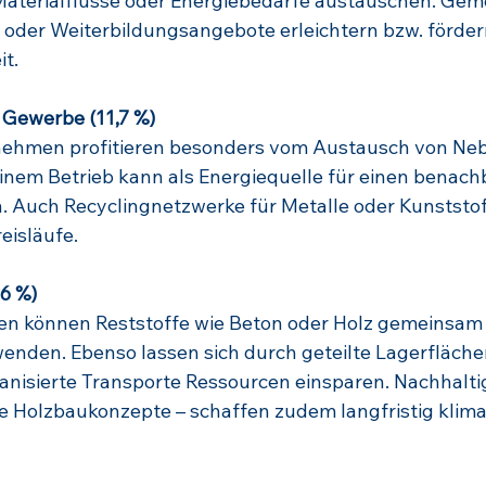
terialflüsse oder Energiebedarfe austauschen. Gem
 oder Weiterbildungsangebote erleichtern bzw. förder
t.
 Gewerbe (11,7 %)
nehmen profitieren besonders vom Austausch von Ne
nem Betrieb kann als Energiequelle für einen benachb
. Auch Recyclingnetzwerke für Metalle oder Kunststof
eisläufe.
6 %)
 können Reststoffe wie Beton oder Holz gemeinsam 
enden. Ebenso lassen sich durch geteilte Lagerfläche
nisierte Transporte Ressourcen einsparen. Nachhalti
e Holzbaukonzepte – schaffen zudem langfristig klima