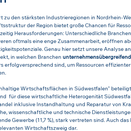
 zu den stärksten Industrieregionen in Nordrhein-Wes
aftsstruktur der Region bietet große Chancen für Resso
chzeitig Herausforderungen: Unterschiedliche Branche
eren oftmals eine enge Zusammenarbeit, eröffnen ab
igkeitspotenziale. Genau hier setzt unsere Analyse an:
ekt, in welchen Branchen 
unternehmensübergreifend
s erfolgversprechend sind, um Ressourcen effizienter
en.
hhaltige Wirtschaftsflächen in Südwestfalen" beteil
nd  für diese wirtschaftliche Heterogenität Südwestfale
andel inklusive Instandhaltung und Reparatur von Kra
iche, wissenschaftliche und technische Dienstleistungen
ende Gewerbe (11,7 %), stark vertreten sind. Auch da
 relevanten Wirtschaftszweig dar.